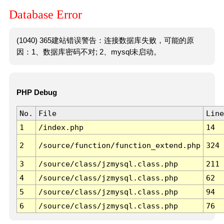
Database Error
(1040) 365建站错误警告：连接数据库失败，可能的原
因：1、数据库密码不对; 2、mysql未启动。
PHP Debug
No.
File
Line
1
/index.php
14
2
/source/function/function_extend.php
324
3
/source/class/jzmysql.class.php
211
4
/source/class/jzmysql.class.php
62
5
/source/class/jzmysql.class.php
94
6
/source/class/jzmysql.class.php
76