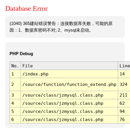
Database Error
(1040) 365建站错误警告：连接数据库失败，可能的原
因：1、数据库密码不对; 2、mysql未启动。
PHP Debug
No.
File
Line
1
/index.php
14
2
/source/function/function_extend.php
324
3
/source/class/jzmysql.class.php
211
4
/source/class/jzmysql.class.php
62
5
/source/class/jzmysql.class.php
94
6
/source/class/jzmysql.class.php
76