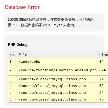
Database Error
(1040) 365建站错误警告：连接数据库失败，可能的原
因：1、数据库密码不对; 2、mysql未启动。
PHP Debug
No.
File
Line
1
/index.php
14
2
/source/function/function_extend.php
324
3
/source/class/jzmysql.class.php
211
4
/source/class/jzmysql.class.php
62
5
/source/class/jzmysql.class.php
94
6
/source/class/jzmysql.class.php
76