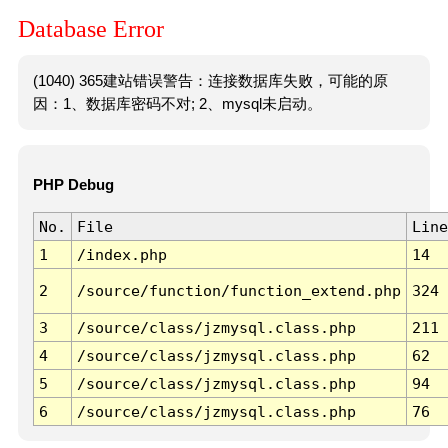
Database Error
(1040) 365建站错误警告：连接数据库失败，可能的原
因：1、数据库密码不对; 2、mysql未启动。
PHP Debug
No.
File
Line
1
/index.php
14
2
/source/function/function_extend.php
324
3
/source/class/jzmysql.class.php
211
4
/source/class/jzmysql.class.php
62
5
/source/class/jzmysql.class.php
94
6
/source/class/jzmysql.class.php
76