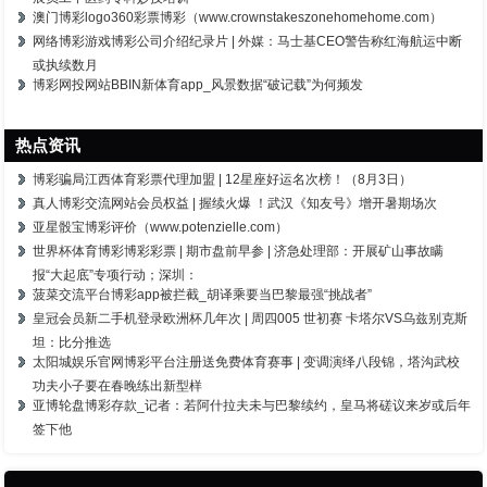
澳门博彩logo360彩票博彩（www.crownstakeszonehomehome.com）
网络博彩游戏博彩公司介绍纪录片 | 外媒：马士基CEO警告称红海航运中断
或执续数月
博彩网投网站BBIN新体育app_风景数据“破记载”为何频发
热点资讯
博彩骗局江西体育彩票代理加盟 | 12星座好运名次榜！（8月3日）
真人博彩交流网站会员权益 | 握续火爆 ！武汉《知友号》增开暑期场次
亚星骰宝博彩评价（www.potenzielle.com）
世界杯体育博彩博彩彩票 | 期市盘前早参 | 济急处理部：开展矿山事故瞒
报“大起底”专项行动；深圳：
菠菜交流平台博彩app被拦截_胡译乘要当巴黎最强“挑战者”
皇冠会员新二手机登录欧洲杯几年次 | 周四005 世初赛 卡塔尔VS乌兹别克斯
坦：比分推选
太阳城娱乐官网博彩平台注册送免费体育赛事 | 变调演绎八段锦，塔沟武校
功夫小子要在春晚练出新型样
亚博轮盘博彩存款_记者：若阿什拉夫未与巴黎续约，皇马将磋议来岁或后年
签下他