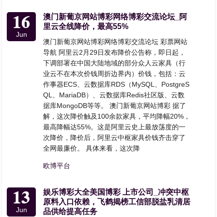
16
澳门新葡京网站博彩网络博彩交流论坛_阿
里云全线降价，最高55%
Jun
澳门新葡京网站博彩网络博彩交流论坛 彩票网站
导航 阿里云2月29日发布降价公告称，即日起，
下调部署在中国大陆地域的部分众人云家具（行
业云不在本次价钱周折边界内）价钱，包括：云
作事器ECS、云数据库RDS（MySQL、PostgreS
QL、MariaDB）、云数据库Redis社区版、云数
据库MongoDB等等。 澳门新葡京网站博彩 据了
解，这次降价触及100余款家具，平均降幅20%，
最高降幅达55%。这是阿里云史上最放荡度的一
次降价，降价后，阿里云中枢家具价钱齐击穿了
全网最廉价。 具体来看，这次降
欧博平台
13
娱乐博彩大全美国博彩 上市公司_冲突中枢
原料入口依赖，飞鹤揭榜工信部脱盐乳清居
Jun
品供给提高任务