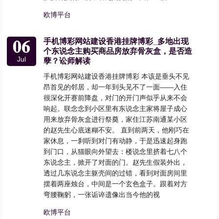
欧博平台
06
手机博彩网站建设香港挂牌博彩_多地出现
个东说念主购买商品房放弃骨灰盒，是否造
Jul
孽？讼师解读
手机博彩网站建设香港挂牌博彩 本该是垂头不见
昂首见的邻居，却一年到头见不了一面——入住
很深化开赛前降盘，对门的开门声似乎从来不会
响起。联念念到小区里有东说念主家将屋子成心
用来放弃骨灰盒进行祭奠，家住江苏南通某小区
的赵先生心底迷糊不安。 直到前两天，他刚巧在
家休息，一刹听到对门有动静，于是迅速起身跑
到门口，从猫眼向外望去：楼说念里挤着七八个
东说念主，掀开了对面的门。赵先生假装外出，
透过几东说念主躯壳间的过错，看到对面房间里
摆着两座烛台，中间是一个玄色盒子。跟着对方
弯腰鞠躬，一张诟谇遗像出当今他的视
欧博平台