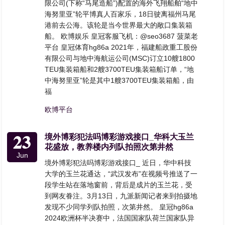
限公司(下称“马尾造船”)配置的海外飞翔船舶“地中
海努里亚”轮平博真人百家乐，18日驶离福州马尾
港前去公海。该轮是当今世界最大的敞口集装箱
船。 欧博娱乐 皇冠客服飞机：@seo3687 菠菜老
平台 皇冠体育hg86a 2021年，福建船政重工股份
有限公司与地中海航运公司(MSC)订立10艘1800
TEU集装箱船和2艘3700TEU集装箱船订单，“地
中海努里亚”轮是其中1艘3700TEU集装箱船，由
福
欧博平台
23
境外博彩犯法吗博彩游戏接口_华科大玉兰
花盛放，教养楼内列队拍照次第井然
Jun
境外博彩犯法吗博彩游戏接口_ 近日，华中科技
大学的玉兰花通达，“武汉发布”在视频号推送了一
段学生站在落地窗前，背后是成片的玉兰花，受
到网友眷注。3月13日，九派新闻记者来到拍摄地
发现不少同学列队拍照，次第井然。 皇冠hg86a
2024欧洲杯半决赛中，法国国家队荷兰国家队异