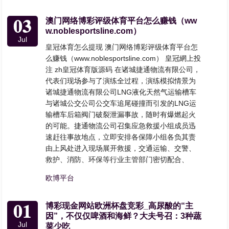
03
澳门网络博彩评级体育平台怎么赚钱（ww
w.noblesportsline.com）
Jul
皇冠体育怎么提现 澳门网络博彩评级体育平台怎
么赚钱（www.noblesportsline.com） 皇冠網上投
注 zh皇冠体育版源码 在诸城捷通物流有限公司，
代表们现场参与了演练全过程，演练模拟情景为
诸城捷通物流有限公司LNG液化天然气运输槽车
与诸城公交公司公交车追尾碰撞而引发的LNG运
输槽车后箱阀门破裂泄漏事故，随时有爆燃起火
的可能。捷通物流公司召集应急救援小组成员迅
速赶往事故地点，立即安排各保障小组各负其责
由上风处进入现场展开救援，交通运输、交警、
救护、消防、环保等行业主管部门密切配合、
欧博平台
01
博彩现金网站欧洲杯盘竞彩_高尿酸的“主
因”，不仅仅啤酒和海鲜？大夫号召：3种蔬
Jul
菜少吃