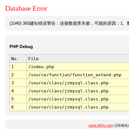
Database Error
(1040) 365建站错误警告：连接数据库失败，可能的原因：1、数
PHP Debug
No.
File
1
/index.php
2
/source/function/function_extend.php
3
/source/class/jzmysql.class.php
4
/source/class/jzmysql.class.php
5
/source/class/jzmysql.class.php
6
/source/class/jzmysql.class.php
www.365jz.com
已经将此