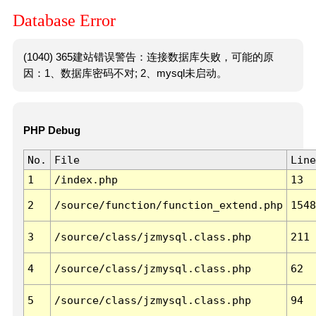
Database Error
(1040) 365建站错误警告：连接数据库失败，可能的原
因：1、数据库密码不对; 2、mysql未启动。
PHP Debug
No.
File
Line
1
/index.php
13
2
/source/function/function_extend.php
1548
3
/source/class/jzmysql.class.php
211
4
/source/class/jzmysql.class.php
62
5
/source/class/jzmysql.class.php
94