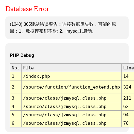
Database Error
(1040) 365建站错误警告：连接数据库失败，可能的原
因：1、数据库密码不对; 2、mysql未启动。
PHP Debug
No.
File
Line
1
/index.php
14
2
/source/function/function_extend.php
324
3
/source/class/jzmysql.class.php
211
4
/source/class/jzmysql.class.php
62
5
/source/class/jzmysql.class.php
94
6
/source/class/jzmysql.class.php
76