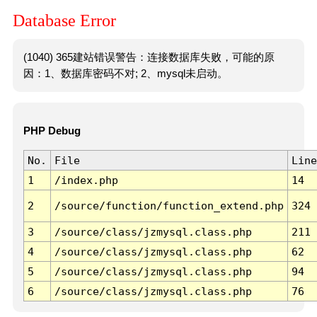
Database Error
(1040) 365建站错误警告：连接数据库失败，可能的原
因：1、数据库密码不对; 2、mysql未启动。
PHP Debug
No.
File
Line
1
/index.php
14
2
/source/function/function_extend.php
324
3
/source/class/jzmysql.class.php
211
4
/source/class/jzmysql.class.php
62
5
/source/class/jzmysql.class.php
94
6
/source/class/jzmysql.class.php
76