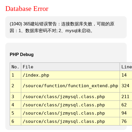
Database Error
(1040) 365建站错误警告：连接数据库失败，可能的原
因：1、数据库密码不对; 2、mysql未启动。
PHP Debug
No.
File
Line
1
/index.php
14
2
/source/function/function_extend.php
324
3
/source/class/jzmysql.class.php
211
4
/source/class/jzmysql.class.php
62
5
/source/class/jzmysql.class.php
94
6
/source/class/jzmysql.class.php
76