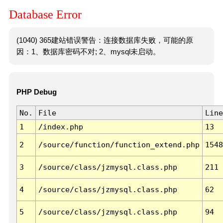
Database Error
(1040) 365建站错误警告：连接数据库失败，可能的原
因：1、数据库密码不对; 2、mysql未启动。
PHP Debug
No.
File
Line
1
/index.php
13
2
/source/function/function_extend.php
1548
3
/source/class/jzmysql.class.php
211
4
/source/class/jzmysql.class.php
62
5
/source/class/jzmysql.class.php
94