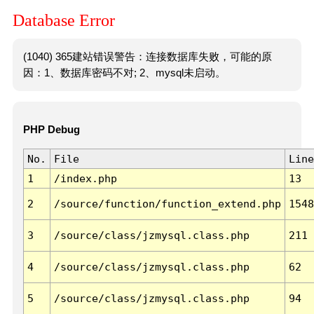
Database Error
(1040) 365建站错误警告：连接数据库失败，可能的原
因：1、数据库密码不对; 2、mysql未启动。
PHP Debug
No.
File
Line
1
/index.php
13
2
/source/function/function_extend.php
1548
3
/source/class/jzmysql.class.php
211
4
/source/class/jzmysql.class.php
62
5
/source/class/jzmysql.class.php
94