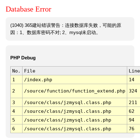
Database Error
(1040) 365建站错误警告：连接数据库失败，可能的原
因：1、数据库密码不对; 2、mysql未启动。
PHP Debug
No.
File
Line
1
/index.php
14
2
/source/function/function_extend.php
324
3
/source/class/jzmysql.class.php
211
4
/source/class/jzmysql.class.php
62
5
/source/class/jzmysql.class.php
94
6
/source/class/jzmysql.class.php
76