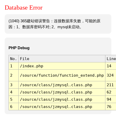
Database Error
(1040) 365建站错误警告：连接数据库失败，可能的原
因：1、数据库密码不对; 2、mysql未启动。
PHP Debug
No.
File
Line
1
/index.php
14
2
/source/function/function_extend.php
324
3
/source/class/jzmysql.class.php
211
4
/source/class/jzmysql.class.php
62
5
/source/class/jzmysql.class.php
94
6
/source/class/jzmysql.class.php
76