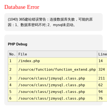
Database Error
(1040) 365建站错误警告：连接数据库失败，可能的原
因：1、数据库密码不对; 2、mysql未启动。
PHP Debug
No.
File
Line
1
/index.php
14
2
/source/function/function_extend.php
324
3
/source/class/jzmysql.class.php
211
4
/source/class/jzmysql.class.php
62
5
/source/class/jzmysql.class.php
94
6
/source/class/jzmysql.class.php
76