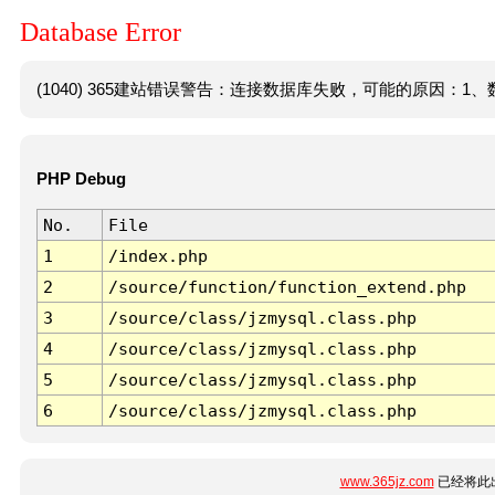
Database Error
(1040) 365建站错误警告：连接数据库失败，可能的原因：1、数
PHP Debug
No.
File
1
/index.php
2
/source/function/function_extend.php
3
/source/class/jzmysql.class.php
4
/source/class/jzmysql.class.php
5
/source/class/jzmysql.class.php
6
/source/class/jzmysql.class.php
www.365jz.com
已经将此