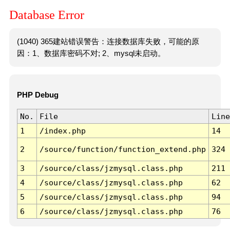
Database Error
(1040) 365建站错误警告：连接数据库失败，可能的原
因：1、数据库密码不对; 2、mysql未启动。
PHP Debug
No.
File
Line
1
/index.php
14
2
/source/function/function_extend.php
324
3
/source/class/jzmysql.class.php
211
4
/source/class/jzmysql.class.php
62
5
/source/class/jzmysql.class.php
94
6
/source/class/jzmysql.class.php
76