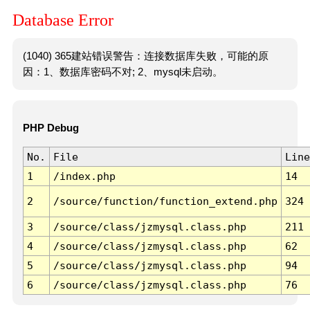
Database Error
(1040) 365建站错误警告：连接数据库失败，可能的原
因：1、数据库密码不对; 2、mysql未启动。
PHP Debug
No.
File
Line
1
/index.php
14
2
/source/function/function_extend.php
324
3
/source/class/jzmysql.class.php
211
4
/source/class/jzmysql.class.php
62
5
/source/class/jzmysql.class.php
94
6
/source/class/jzmysql.class.php
76